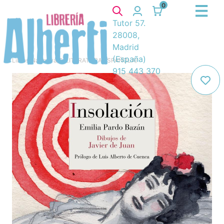
0
Tutor 57.
28008,
Madrid
(España)
Libros
/
Narrativa
/
8. LITERATURA ESPAÑOLA
/
915 443 370