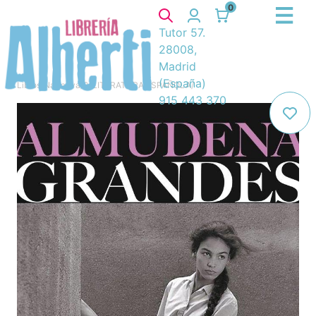
0
Tutor 57.
28008,
Madrid
(España)
Libros
/
Narrativa
/
8. LITERATURA ESPAÑOLA
/
915 443 370