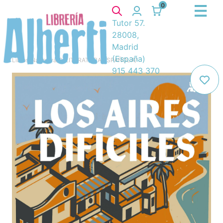
0
Tutor 57.
28008,
Madrid
(España)
Libros
/
Narrativa
/
8. LITERATURA ESPAÑOLA
/
915 443 370