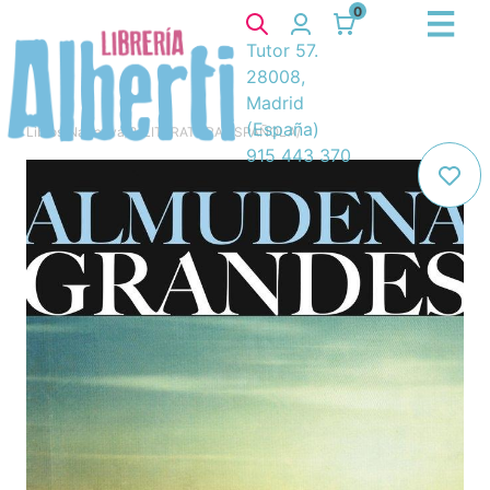
0
Tutor 57.
28008,
Madrid
(España)
Libros
/
Narrativa
/
8. LITERATURA ESPAÑOLA
/
915 443 370