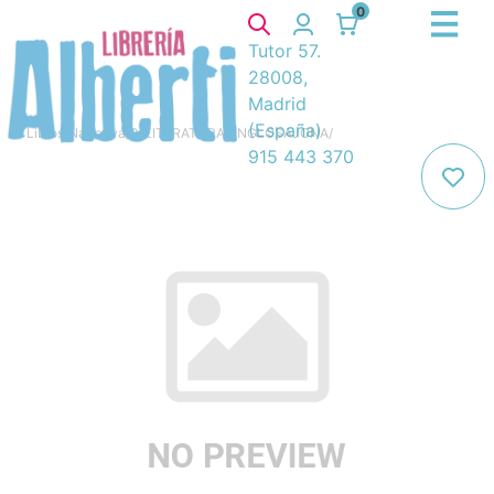
0
Tutor 57.
28008,
Madrid
(España)
Libros
/
Narrativa
/
8. LITERATURA ANGLOSAJONA
/
915 443 370