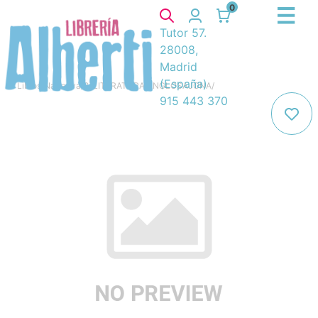
0
Tutor 57.
28008,
Madrid
(España)
Libros
/
Narrativa
/
8. LITERATURA ANGLOSAJONA
/
915 443 370