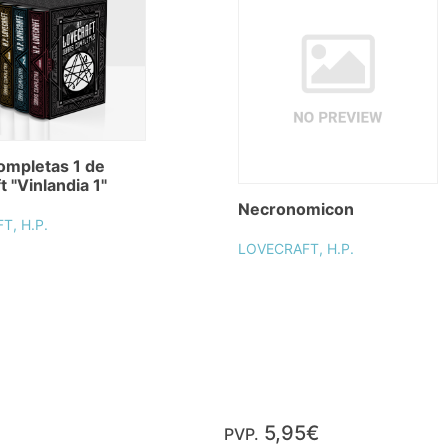
ompletas 1 de
t "Vinlandia 1"
Necronomicon
T, H.P.
LOVECRAFT, H.P.
5,95€
PVP.