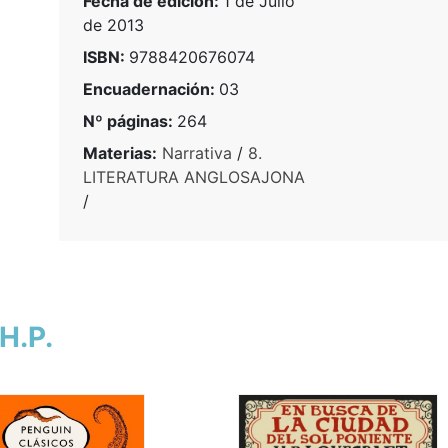
Fecha de edición:
1 de Julio
de 2013
ISBN:
9788420676074
Encuadernación:
03
Nº páginas:
264
Materias:
Narrativa
/
8.
LITERATURA ANGLOSAJONA
/
H.P.