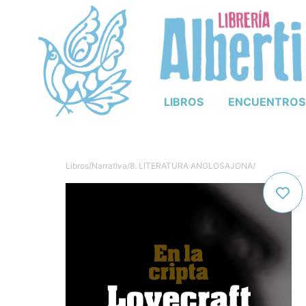
LIBROS
ENCUENTROS
Libros
/
Narrativa
/
8. LITERATURA ANGLOSAJONA
/