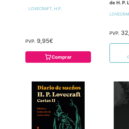
de H. P. L
LOVECRAFT, H.P.
LOVECRAF
32
PVP.
9,95€
PVP.
Comprar