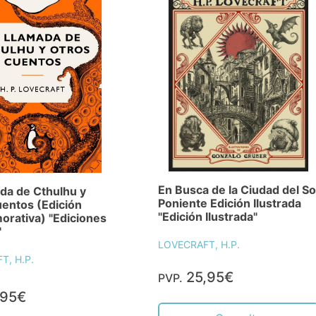
En Busca de la Ciudad del So
da de Cthulhu y
Poniente Edición Ilustrada
entos (Edición
"Edición Ilustrada"
rativa) "Ediciones
"
LOVECRAFT, H.P.
T, H.P.
25,95€
PVP.
,95€