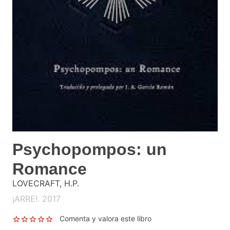
Psychopompos: un
Romance
LOVECRAFT, H.P.
¡ARRE!. 2017
Comenta y valora este libro