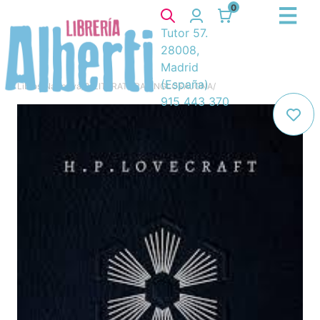
0
Tutor 57.
28008,
Madrid
(España)
Libros
/
Narrativa
/
8. LITERATURA ANGLOSAJONA
/
915 443 370