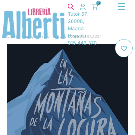
0
Tutor 57.
28008,
Madrid
(España)
Libros
/
Novela gráfica, cómic
/
CLÁSICOS ILUSTRADOS
/
915 443 370