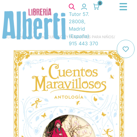
0
Tutor 57.
28008,
Madrid
(España)
Libros
/
Infantil y juvenil
/
CUENTOS Y FOLKLORES PARA NIÑOS
/
915 443 370