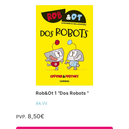
Rob&Ot 1 "Dos Robots "
AA.VV
8,50€
PVP.