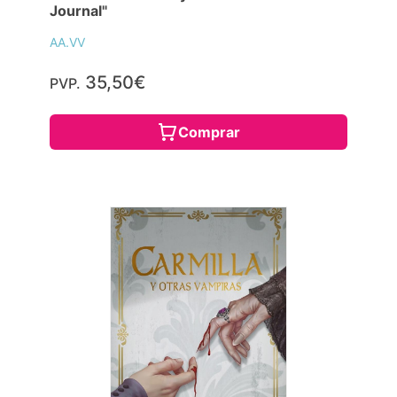
Journal"
AA.VV
35,50€
PVP.
Comprar