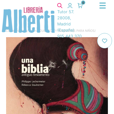
0
Tutor 57.
28008,
Madrid
(España)
Libros
/
Infantil y juvenil
/
CUENTOS Y FOLKLORES PARA NIÑOS
/
915 443 370