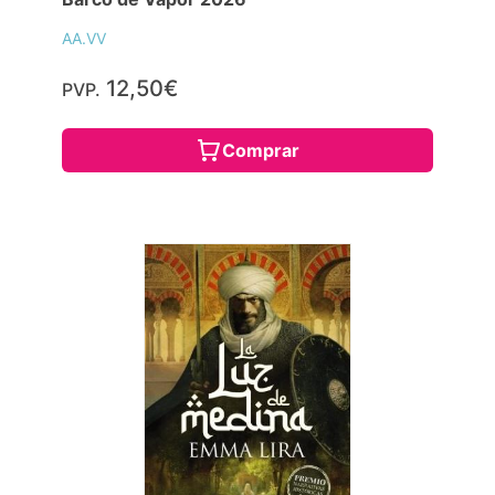
AA.VV
12,50€
PVP.
Comprar