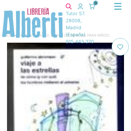
0
Tutor 57.
28008,
Madrid
(España)
Libros
/
Infantil y juvenil
/
10. LIBROS DE CIENCIAS PARA NIÑOS
/
915 443 370