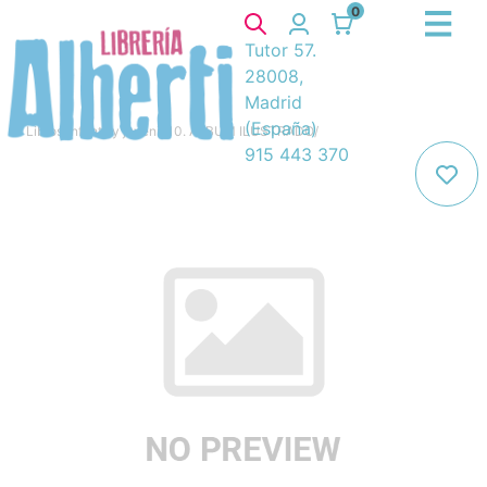
0
Tutor 57.
28008,
Madrid
(España)
Libros
/
Infantil y juvenil
/
10. ÁLBUM ILUSTRADO
/
915 443 370