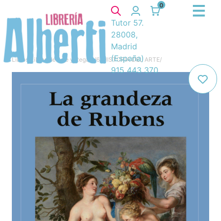
0
Tutor 57.
28008,
Madrid
(España)
Libros
/
Libros de Arte y Regalo
/
6. HISTORIA DEL ARTE
/
915 443 370