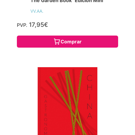
The Garden Book "Edición Mini"
VV.AA.
17,95€
PVP.
Comprar