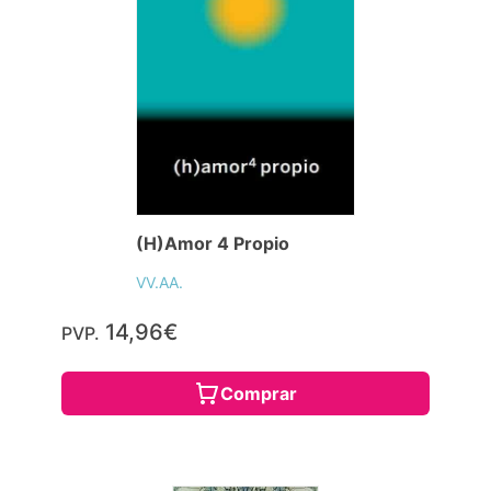
(H)Amor 4 Propio
VV.AA.
14,96€
PVP.
Comprar