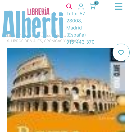
0
Tutor 57.
28008,
Madrid
(España)
Libros
/
Viajes y crónicas de viajeros
/
9. LIBROS DE VIAJES, CRÓNICAS Y GUIAS
/
915 443 370