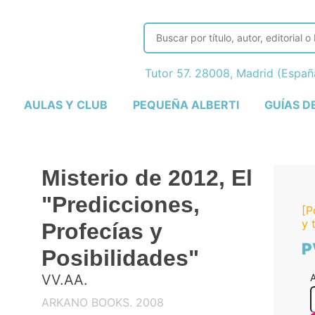
Tutor 57. 28008, Madrid (Espa
AULAS Y CLUB
PEQUEÑA ALBERTI
GUÍAS D
Misterio de 2012, El
"Predicciones,
[P
y 
Profecías y
P
Posibilidades"
A
VV.AA.
ARKANO BOOKS. 2008