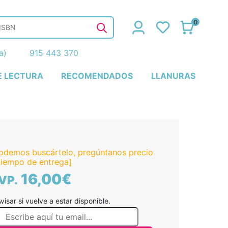
0
ña)
915 443 370
E LECTURA
RECOMENDADOS
LLANURAS
odemos buscártelo, pregúntanos precio
tiempo de entrega]
16,00€
VP.
visar si vuelve a estar disponible.