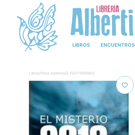
LIBROS
ENCUENTROS
Libros
/
Otras materias
/
2. ESOTERISMO
/