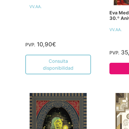
VV.AA.
Eva Medu
30.º Ani
VV.AA.
10,90€
PVP.
35
PVP.
Consulta
disponibilidad