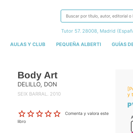
Tutor 57. 28008, Madrid (Espa
AULAS Y CLUB
PEQUEÑA ALBERTI
GUÍAS D
Body Art
DELILLO, DON
[P
SEIX BARRAL. 2010
y 
P
Comenta y valora este
A
libro