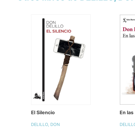
El Silencio
En las
DELILLO, DON
DELILL