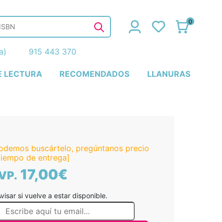
0
ña)
915 443 370
E LECTURA
RECOMENDADOS
LLANURAS
odemos buscártelo, pregúntanos precio
tiempo de entrega]
17,00€
VP.
visar si vuelve a estar disponible.