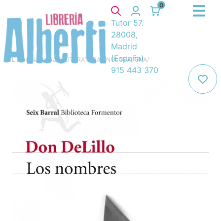
0
Tutor 57.
28008,
Madrid
(España)
Libros
/
Narrativa
/
8. LITERATURA ANGLOSAJONA
/
915 443 370