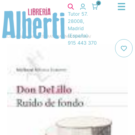
0
Tutor 57.
28008,
Madrid
(España)
Libros
/
Narrativa
/
8. LITERATURA ANGLOSAJONA
/
915 443 370