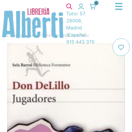
0
Tutor 57.
28008,
Madrid
(España)
Libros
/
Narrativa
/
8. LITERATURA ANGLOSAJONA
/
915 443 370