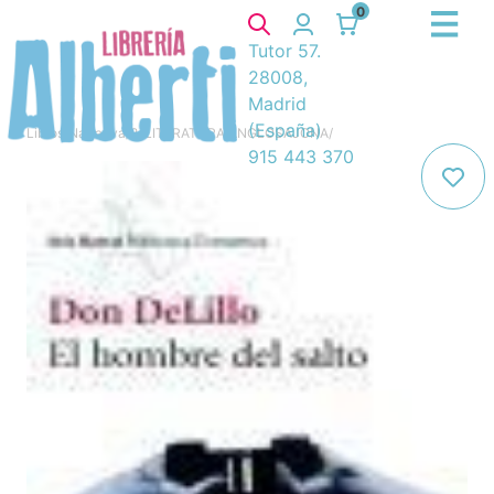
0
Tutor 57.
28008,
Madrid
(España)
Libros
/
Narrativa
/
8. LITERATURA ANGLOSAJONA
/
915 443 370