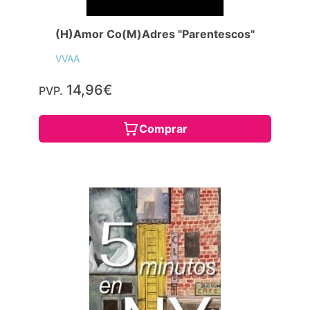
(H)Amor Co(M)Adres "Parentescos"
VVAA
14,96€
PVP.
Comprar