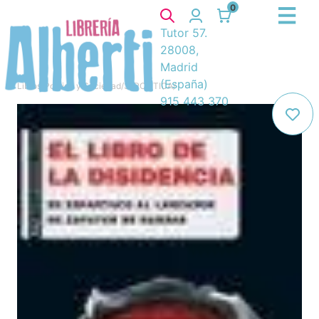
0
Tutor 57.
28008,
Madrid
(España)
Libros
/
Política y Sociedad
/
3. POLITICA
/
915 443 370