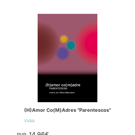
(H)Amor Co(M)Adres "Parentescos"
VVAA
14,96€
PVP.