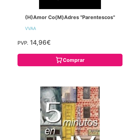
(H)Amor Co(M)Adres "Parentescos"
VVAA
14,96€
PVP.
Comprar