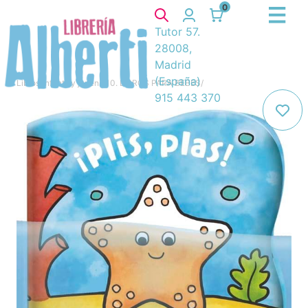
0
Tutor 57.
28008,
Madrid
(España)
Libros
/
Infantil y juvenil
/
10. LIBROS PARA BEBES
/
915 443 370