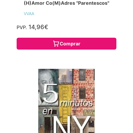
(H)Amor Co(M)Adres "Parentescos"
VVAA
14,96€
PVP.
Comprar