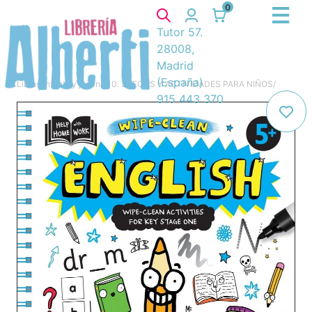
0
Tutor 57.
28008,
Madrid
(España)
Libros
/
Infantil y juvenil
/
10. JUEGOS Y ACTIVIDADES PARA NIÑOS
/
915 443 370