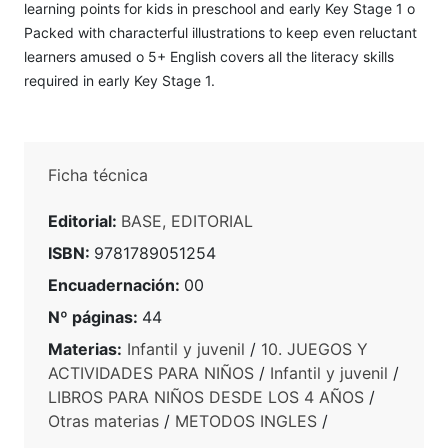
learning points for kids in preschool and early Key Stage 1 o
Packed with characterful illustrations to keep even reluctant
learners amused o 5+ English covers all the literacy skills
required in early Key Stage 1.
Ficha técnica
Editorial:
BASE, EDITORIAL
ISBN:
9781789051254
Encuadernación:
00
Nº páginas:
44
Materias:
Infantil y juvenil
/
10. JUEGOS Y
ACTIVIDADES PARA NIÑOS
/
Infantil y juvenil
/
LIBROS PARA NIÑOS DESDE LOS 4 AÑOS
/
Otras materias
/
METODOS INGLES
/