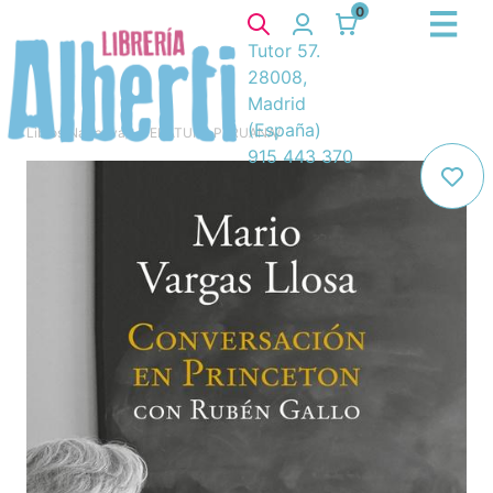
0
Tutor 57.
28008,
Madrid
(España)
Libros
/
Narrativa
/
LITERATURA PERUANA
/
915 443 370