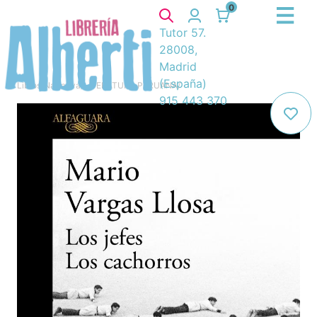
0
Tutor 57.
28008,
Madrid
(España)
Libros
/
Narrativa
/
LITERATURA PERUANA
/
915 443 370