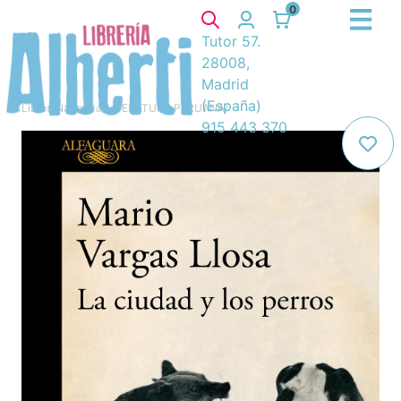
0
Tutor 57.
28008,
Madrid
(España)
Libros
/
Narrativa
/
LITERATURA PERUANA
/
915 443 370