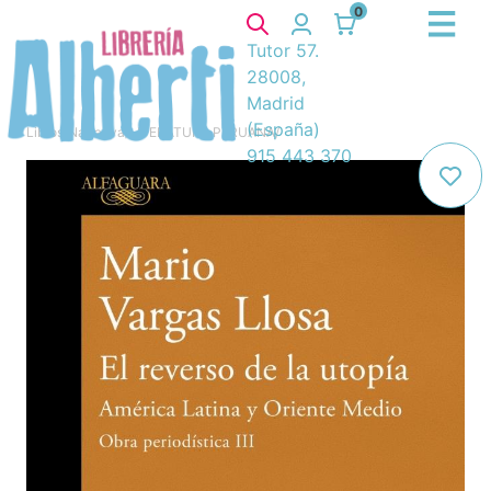
0
Tutor 57.
28008,
Madrid
(España)
Libros
/
Narrativa
/
LITERATURA PERUANA
/
915 443 370