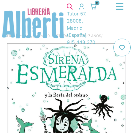
0
Tutor 57.
28008,
Madrid
(España)
Libros
/
Infantil y juvenil
/
10. LECTURAS DESDE 6-7 AÑOS
/
915 443 370