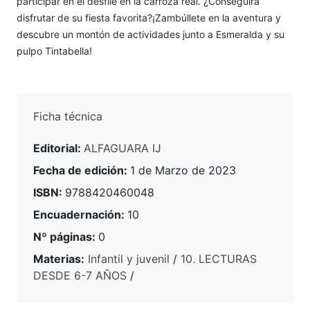
participar en el desfile en la carroza real. ¿Conseguirá
disfrutar de su fiesta favorita?¡Zambúllete en la aventura y
descubre un montón de actividades junto a Esmeralda y su
pulpo Tintabella!
Ficha técnica
Editorial:
ALFAGUARA IJ
Fecha de edición:
1 de Marzo de 2023
ISBN:
9788420460048
Encuadernación:
10
Nº páginas:
0
Materias:
Infantil y juvenil
/
10. LECTURAS
DESDE 6-7 AÑOS
/