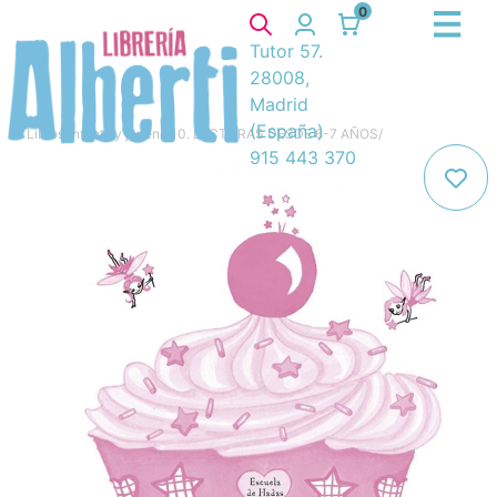
0
Tutor 57.
28008,
Madrid
(España)
Libros
/
Infantil y juvenil
/
10. LECTURAS DESDE 6-7 AÑOS
/
915 443 370