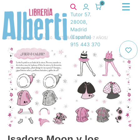
0
Tutor 57.
28008,
Madrid
(España)
Libros
/
Infantil y juvenil
/
10. LECTURAS DESDE 6-7 AÑOS
/
915 443 370
Isadora Moon y los