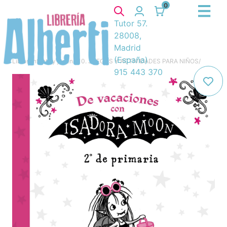
0
Tutor 57.
28008,
Madrid
(España)
Libros
/
Infantil y juvenil
/
10. JUEGOS Y ACTIVIDADES PARA NIÑOS
/
915 443 370