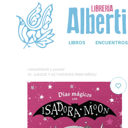
LIBROS
ENCUENTROS
Libros
/
Infantil y juvenil
/
10. JUEGOS Y ACTIVIDADES PARA NIÑOS
/