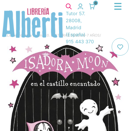
0
Tutor 57.
28008,
Madrid
(España)
Libros
/
Infantil y juvenil
/
10. LECTURAS DESDE 6-7 AÑOS
/
915 443 370